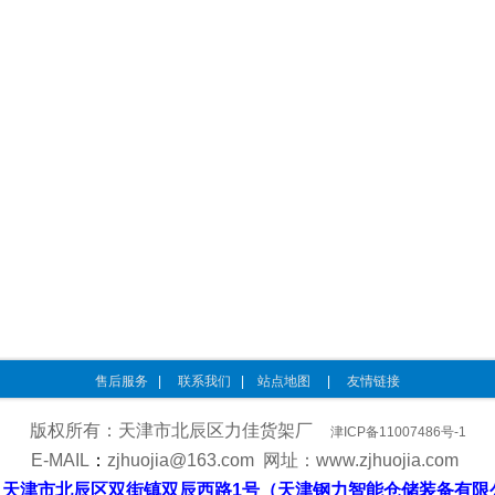
售后服务
|
联系我们
|
站点地图
|
友情链接
版权所有：天津市北辰区力佳货架厂
津ICP备11007486号-1
E-MAIL
：
zjhuojia@163.com
网址：
www.zjhuojia.com
：
天津市北辰区双街镇双辰西路1号（天津钢力智能仓储装备有限