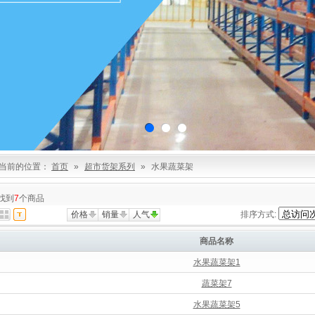
当前的位置：
首页
»
超市货架系列
»
水果蔬菜架
找到
7
个商品
价格
销量
人气
排序方式:
商品名称
水果蔬菜架1
蔬菜架7
水果蔬菜架5