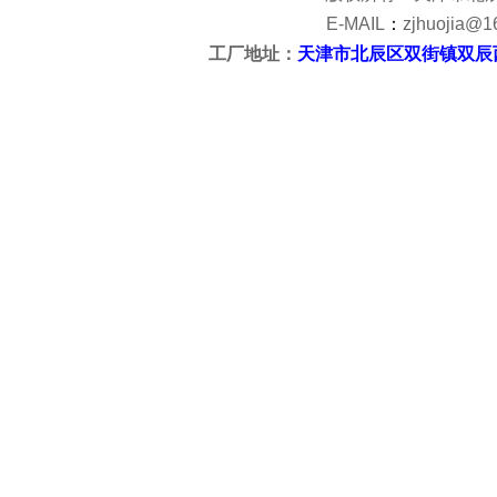
E-MAIL
：
zjhuojia@1
工厂地址：
天津市北辰区双街镇双辰
<?php @
Pow