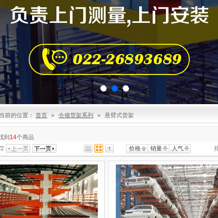
当前的位置：
首页
»
仓储货架系列
»
悬臂式货架
找到
14
个商品
/
2
价格
销量
人气