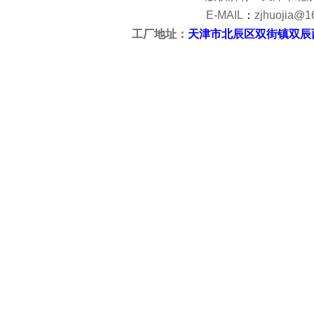
E-MAIL
：
zjhuojia@1
工厂地址：
天津市北辰区双街镇双辰
<?php @
Pow